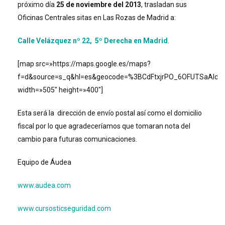
próximo día
25 de noviembre del 2013
, trasladan sus
Oficinas Centrales sitas en Las Rozas de Madrid a:
Calle Velázquez nº 22, 5º Derecha en Madrid
.
[map src=»https://maps.google.es/maps?
f=d&source=s_q&hl=es&geocode=%3BCdFtxjrPO_6OFUTSaAIdPs
width=»505″ height=»400″]
Esta será la dirección de envío postal así como el domicilio
fiscal por lo que agradeceríamos que tomaran nota del
cambio para futuras comunicaciones.
Equipo de Áudea
www.audea.com
www.cursosticseguridad.com