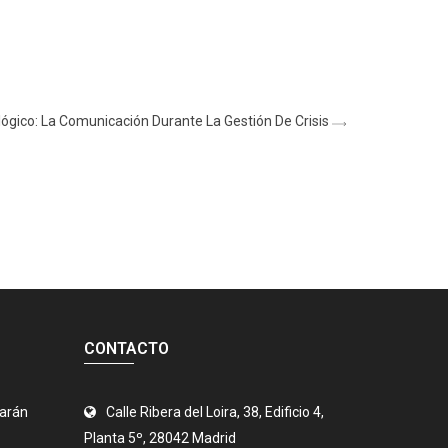
gico: La Comunicación Durante La Gestión De Crisis
CONTACTO
jarán
Calle Ribera del Loira, 38, Edificio 4,
Planta 5º, 28042 Madrid