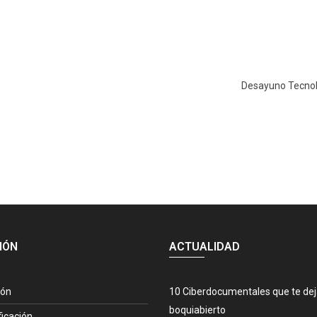
Desayuno Tecnoló
IÓN
ACTUALIDAD
ión
10 Ciberdocumentales que te de
boquiabierto
ficación