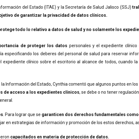
nformación del Estado (ITAE) y la Secretaría de Salud Jalisco (SSJ)
tra
jetivo de garantizar la privacidad de datos clínicos.
otege todo lo relativo a datos de salud y no solamente los expedien
portancia de proteger los datos
personales y el expediente clínico
a especificando los deberes del personal de salud para reservar info
xpediente clínico sobre el escritorio al alcance de todos, cuando la
 a la Información del Estado, Cynthia comentó que algunos puntos en lo
es de acceso a los expedientes clínicos
, se debe o no tener regulació
eneral.
es
. Para lograr que se
garanticen dos derechos fundamentales como es
ar en estrategias de información y promoción de los estos derechos, as
fueron
capacitados en materia de protección de datos.