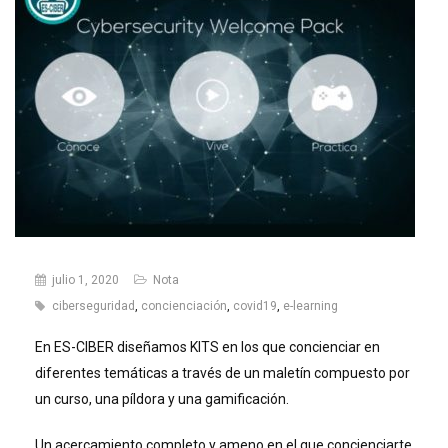
julio 1, 2020
Nota
ciberseguridad
,
concienciación
,
covid19
,
e-learning
En ES-CIBER diseñamos KITS en los que concienciar en
diferentes temáticas a través de un maletín compuesto por
un curso, una píldora y una gamificación.
Un acercamiento completo y ameno en el que concienciarte