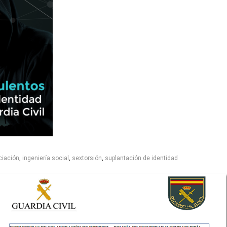
ciación
,
ingeniería social
,
sextorsión
,
suplantación de identidad