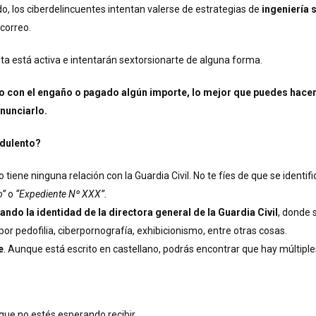
 los ciberdelincuentes intentan valerse de estrategias de
ingeniería 
correo.
nta está activa e intentarán sextorsionarte de alguna forma.
ado con el engaño o pagado algún importe, lo mejor que puedes hacer
enunciarlo.
udulento?
o tiene ninguna relación con la Guardia Civil. No te fíes de que se identifi
o”
o
“Expediente Nº XXX”.
ndo la identidad de la directora general de la Guardia Civil
, donde 
r pedofilia, ciberpornografía, exhibicionismo, entre otras cosas.
e
. Aunque está escrito en castellano, podrás encontrar que hay múltiples 
ue no estés esperando recibir.