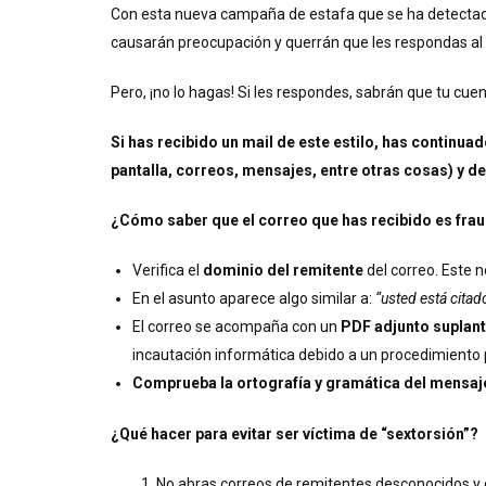
Con esta nueva campaña de estafa que se ha detectado,
causarán preocupación y querrán que les respondas al 
Pero, ¡no lo hagas! Si les respondes, sabrán que tu cue
Si has recibido un mail de este estilo, has continu
pantalla, correos, mensajes, entre otras cosas) y d
¿Cómo saber que el correo que has recibido es fra
Verifica el
dominio del remitente
del correo. Este n
En el asunto aparece algo similar a:
“usted está citad
El correo se acompaña con un
PDF adjunto suplanta
incautación informática debido a un procedimiento po
Comprueba la ortografía y gramática del mensaj
¿Qué hacer para evitar ser víctima de “sextorsión”?
No abras correos de remitentes desconocidos y q