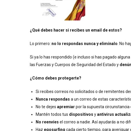
¿Qué debes hacer si recibes un email de estos?
Lo primero:
no lo respondas nunca y elimínalo
. No ha
Si ya lo has respondido (e incluso si has pagado alguna
las Fuerzas y Cuerpos de Seguridad del Estado y
denún
¿Cómo debes protegerte?
Si recibes correos no solicitados o de remitentes d
Nunca respondas
a un correo de estas característi
No te dejes
apremiar
por la supuesta circunstancia d
Mantén todos tus
dispositivos
y
antivirus actuali
No reenvíes
el correo a nadie. Así ayudarás a no dif
Haz
egosurfing
cada cierto tiempo, para averiguar 