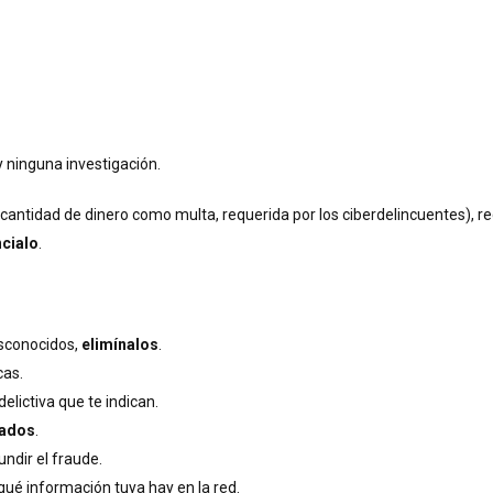
y ninguna investigación.
 cantidad de dinero como multa, requerida por los ciberdelincuentes), r
cialo
.
esconocidos,
elimínalos
.
cas.
elictiva que te indican.
zados
.
undir el fraude.
qué información tuya hay en la red.