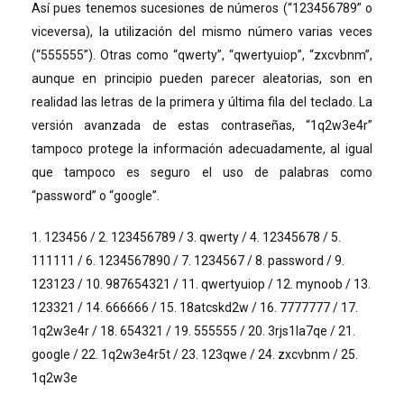
Así pues tenemos sucesiones de números (“123456789” o
viceversa), la utilización del mismo número varias veces
(“555555”). Otras como “qwerty”, “qwertyuiop”, “zxcvbnm”,
aunque en principio pueden parecer aleatorias, son en
realidad las letras de la primera y última fila del teclado. La
versión avanzada de estas contraseñas, “1q2w3e4r”
tampoco protege la información adecuadamente, al igual
que tampoco es seguro el uso de palabras como
“password” o “google”.
1. 123456 / 2. 123456789 / 3. qwerty / 4. 12345678 / 5.
111111 / 6. 1234567890 / 7. 1234567 / 8. password / 9.
123123 / 10. 987654321 / 11. qwertyuiop / 12. mynoob / 13.
123321 / 14. 666666 / 15. 18atcskd2w / 16. 7777777 / 17.
1q2w3e4r / 18. 654321 / 19. 555555 / 20. 3rjs1la7qe / 21.
google / 22. 1q2w3e4r5t / 23. 123qwe / 24. zxcvbnm / 25.
1q2w3e