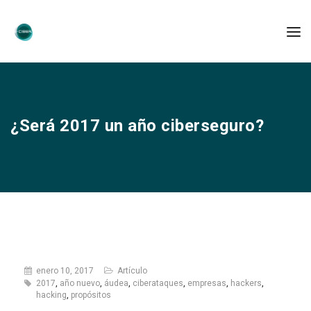
¿Será 2017 un año ciberseguro?
enero 10, 2017
Artículo
2017
,
año nuevo
,
áudea
,
ciberataques
,
empresas
,
hackers
,
hacking
,
propósitos