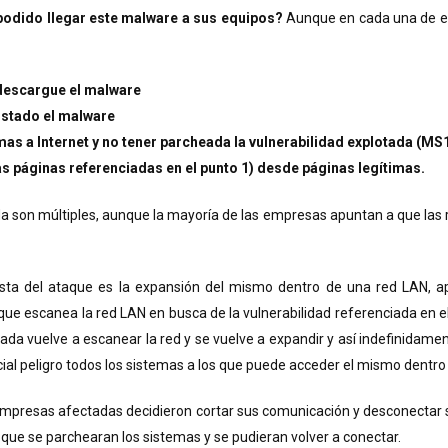
odido llegar este malware a sus equipos?
Aunque en cada una de el
 descargue el malware
rustado el malware
mas a Internet y no tener parcheada la vulnerabilidad explotada (MS
as pá
ginas referenciadas en el punto 1) desde páginas legítimas.
 son múltiples, aunque la mayoría de las empresas apuntan a que las r
ista del ataque es la expansión del mismo dentro de una red LAN, a
que escanea la red LAN en busca de la vulnerabilidad referenciada en 
da vuelve a escanear la red y se vuelve a expandir y así indefinidament
al peligro todos los sistemas a los que puede acceder el mismo dentro 
 empresas afectadas decidieron cortar sus comunicación y desconectar 
ue se parchearan los sistemas y se pudieran volver a conectar.