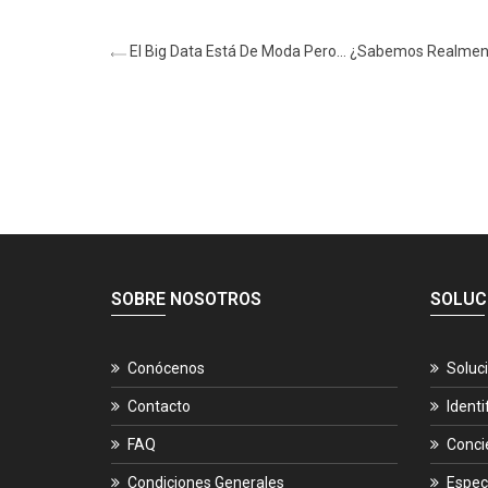
El Big Data Está De Moda Pero… ¿sabemos Realmen
SOBRE NOSOTROS
SOLUC
Conócenos
Soluc
Contacto
Identi
FAQ
Conci
Condiciones Generales
Espec