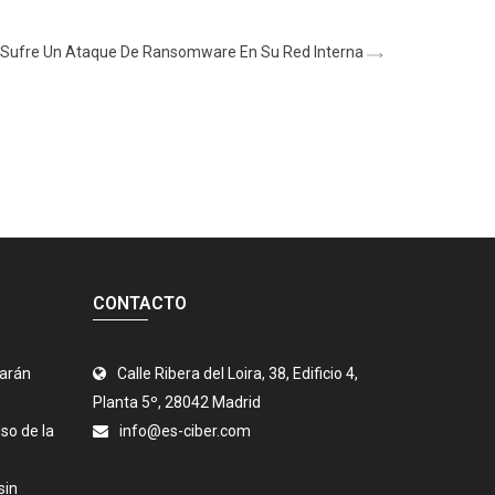
 Sufre Un Ataque De Ransomware En Su Red Interna
CONTACTO
jarán
Calle Ribera del Loira, 38, Edificio 4,
Planta 5º, 28042 Madrid
so de la
info@es-ciber.com
sin