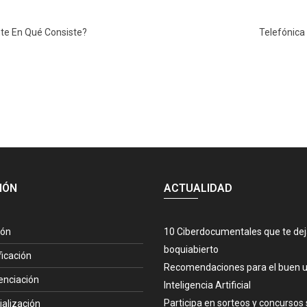
te En Qué Consiste?
Telefónica
IÓN
ACTUALIDAD
ión
10 Ciberdocumentales que te de
boquiabierto
ficación
Recomendaciones para el buen u
enciación
Inteligencia Artificial
Participa en sorteos y concursos 
ialización