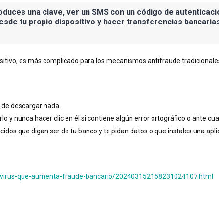
oduces una clave, ver un SMS con un código de autenticació
sde tu propio dispositivo y hacer transferencias bancarias
itivo, es más complicado para los mecanismos antifraude tradicionales
s de descargar nada.
o y nunca hacer clic en él si contiene algún error ortográfico o ante cu
dos que digan ser de tu banco y te pidan datos o que instales una apli
ara-virus-que-aumenta-fraude-bancario/202403152158231024107.html