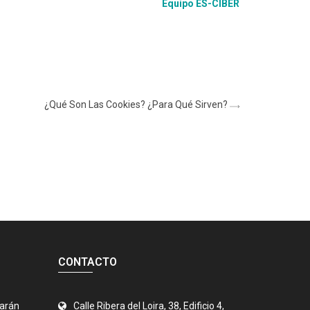
Equipo ES-CIBER
¿Qué Son Las Cookies? ¿Para Qué Sirven?
CONTACTO
jarán
Calle Ribera del Loira, 38, Edificio 4,