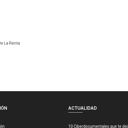
 De La Renta
IÓN
ACTUALIDAD
ión
10 Ciberdocumentales que te de