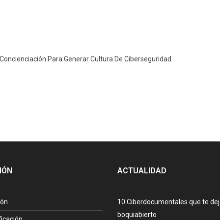
Concienciación Para Generar Cultura De Ciberseguridad
IÓN
ACTUALIDAD
ión
10 Ciberdocumentales que te de
boquiabierto
ficación