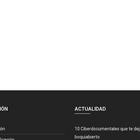
IÓN
ACTUALIDAD
ión
10 Ciberdocumentales que te de
boquiabierto
ficación