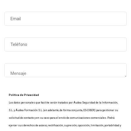
Política de Privacidad
Los datos personales que facilite serán tratados por Áudea Seguridad de la Información,
S.L. y Áudea Formación S.L. (en adelante, de forma conjunta, ES-CIBER) para gestionar su
solicitud de contacto y en su caso para el envío de comunicaciones comerciales. Podrá
ejercer sus derechos de acceso, rectificación, supresión, oposición, limitación, portabilidad y