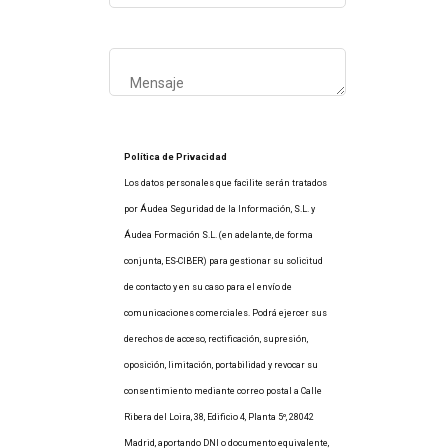
Política de Privacidad
Los datos personales que facilite serán tratados
por Áudea Seguridad de la Información, S.L. y
Áudea Formación S.L. (en adelante, de forma
conjunta, ES-CIBER) para gestionar su solicitud
de contacto y en su caso para el envío de
comunicaciones comerciales. Podrá ejercer sus
derechos de acceso, rectificación, supresión,
oposición, limitación, portabilidad y revocar su
consentimiento mediante correo postal a Calle
Ribera del Loira, 38, Edificio 4, Planta 5º, 28042
Madrid, aportando DNI o documento equivalente,