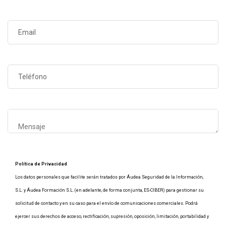
Política de Privacidad
Los datos personales que facilite serán tratados por Áudea Seguridad de la Información,
S.L. y Áudea Formación S.L. (en adelante, de forma conjunta, ES-CIBER) para gestionar su
solicitud de contacto y en su caso para el envío de comunicaciones comerciales. Podrá
ejercer sus derechos de acceso, rectificación, supresión, oposición, limitación, portabilidad y