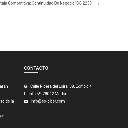
taja Competitiva: Continuidad De Negocio ISO 22301
CONTACTO
jarán
Calle Ribera del Loira, 38, Edificio 4,
Planta 5º, 28042 Madrid
so de la
info@es-ciber.com
sin