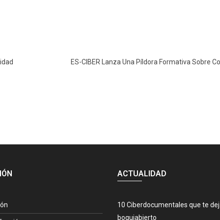
cidad
ES-CIBER Lanza Una Píldora Formativa Sobre C
IÓN
ACTUALIDAD
ión
10 Ciberdocumentales que te de
boquiabierto