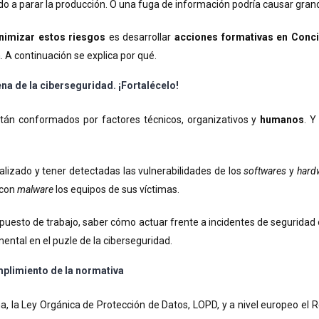
ndo a parar la producción. O una fuga de información podría causar gra
nimizar estos riesgos
es desarrollar
acciones formativas en Conci
 A continuación se explica por qué.
na de la ciberseguridad. ¡Fortalécelo!
tán conformados por factores técnicos, organizativos y
humanos
. Y
ualizado y tener detectadas las vulnerabilidades de los
softwares
y
hard
 con
malware
los equipos de sus víctimas.
l puesto de trabajo, saber cómo actuar frente a incidentes de segurida
ental en el puzle de la ciberseguridad.
mplimiento de la normativa
a, la Ley Orgánica de Protección de Datos, LOPD, y a nivel europeo e