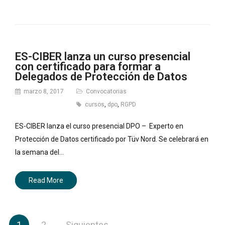
ES-CIBER lanza un curso presencial
con certificado para formar a
Delegados de Protección de Datos
marzo 8, 2017
Convocatorias
cursos
,
dpo
,
RGPD
ES-CIBER lanza el curso presencial DPO – Experto en
Protección de Datos certificado por Tüv Nord. Se celebrará en
la semana del…
Read More
Paginación
1
2
Siguientes