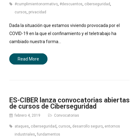
#cumplimientonormativo
,
#descuentos
,
ciberseguridad
,
cursos
,
privacidad
Dada la situación que estamos viviendo provocada por el
COVID-19 en la que el confinamiento y el teletrabajo ha
cambiado nuestra forma…
Read More
ES-CIBER lanza convocatorias abiertas
de cursos de Ciberseguridad
febrero 4, 2019
Convocatorias
ataques
,
ciberseguridad
,
cursos
,
desarrollo seguro
,
entornos
industriales
,
fundamentos