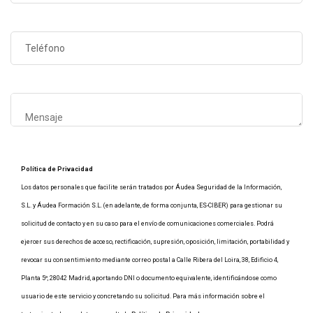
Política de Privacidad
Los datos personales que facilite serán tratados por Áudea Seguridad de la Información,
S.L. y Áudea Formación S.L. (en adelante, de forma conjunta, ES-CIBER) para gestionar su
solicitud de contacto y en su caso para el envío de comunicaciones comerciales. Podrá
ejercer sus derechos de acceso, rectificación, supresión, oposición, limitación, portabilidad y
revocar su consentimiento mediante correo postal a Calle Ribera del Loira, 38, Edificio 4,
Planta 5º, 28042 Madrid, aportando DNI o documento equivalente, identificándose como
usuario de este servicio y concretando su solicitud. Para más información sobre el