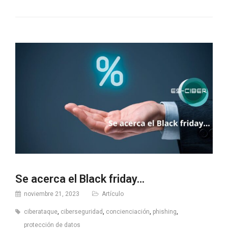
Se acerca el Black friday…
noviembre 21, 2023
Artículo
ciberataque
,
ciberseguridad
,
concienciación
,
phishing
,
protección de datos