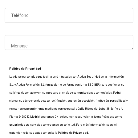
Política de Privacidad
Los datos personales que facilite serán tratados por Áudea Seguridad de la Información,
S.L. y Áudea Formación S.L. (en adelante, de forma conjunta, ES-CIBER) para gestionar su
solicitud de contacto y en su caso para el envío de comunicaciones comerciales. Podrá
ejercer sus derechos de acceso, rectificación, supresión, oposición, limitación, portabilidad y
revocar su consentimiento mediante correo postal a Calle Ribera del Loira, 38, Edificio 4,
Planta 5º, 28042 Madrid, aportando DNI o documento equivalente, identificándose como
usuario de este servicio y concretando su solicitud. Para más información sobre el
tratamiento de sus datos, consulte la
Política de Privacidad
.