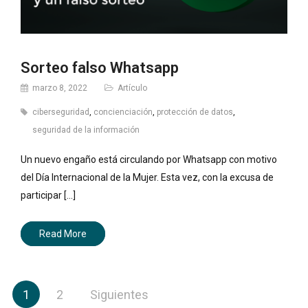
Sorteo falso Whatsapp
marzo 8, 2022
Artículo
ciberseguridad
,
concienciación
,
protección de datos
,
seguridad de la información
Un nuevo engaño está circulando por Whatsapp con motivo
del Día Internacional de la Mujer. Esta vez, con la excusa de
participar [...]
Read More
Paginación
1
2
Siguientes
de