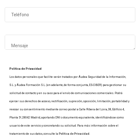
Política de Privacidad
Los datos personales que facilite serán tratados por Áudea Seguridad de la Información,
S.L. y Áudea Formación S.L. (en adelante, de forma conjunta, ES-CIBER) para gestionar su
solicitud de contacto y en su caso para el envío de comunicaciones comerciales. Podrá
ejercer sus derechos de acceso, rectificación, supresión, oposición, limitación, portabilidad y
revocar su consentimiento mediante correo postal a Calle Ribera del Loira, 38, Edificio 4,
Planta 5º, 28042 Madrid, aportando DNI o documento equivalente, identificándose como
usuario de este servicio y concretando su solicitud. Para más información sobre el
tratamiento de sus datos, consulte la
Política de Privacidad
.