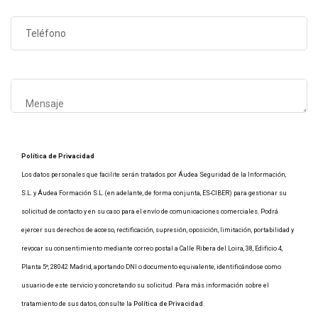
Política de Privacidad
Los datos personales que facilite serán tratados por Áudea Seguridad de la Información,
S.L. y Áudea Formación S.L. (en adelante, de forma conjunta, ES-CIBER) para gestionar su
solicitud de contacto y en su caso para el envío de comunicaciones comerciales. Podrá
ejercer sus derechos de acceso, rectificación, supresión, oposición, limitación, portabilidad y
revocar su consentimiento mediante correo postal a Calle Ribera del Loira, 38, Edificio 4,
Planta 5º, 28042 Madrid, aportando DNI o documento equivalente, identificándose como
usuario de este servicio y concretando su solicitud. Para más información sobre el
tratamiento de sus datos, consulte la
Política de Privacidad
.