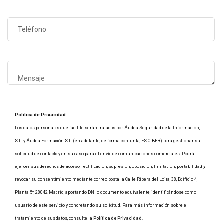
Política de Privacidad
Los datos personales que facilite serán tratados por Áudea Seguridad de la Información,
S.L. y Áudea Formación S.L. (en adelante, de forma conjunta, ES-CIBER) para gestionar su
solicitud de contacto y en su caso para el envío de comunicaciones comerciales. Podrá
ejercer sus derechos de acceso, rectificación, supresión, oposición, limitación, portabilidad y
revocar su consentimiento mediante correo postal a Calle Ribera del Loira, 38, Edificio 4,
Planta 5º, 28042 Madrid, aportando DNI o documento equivalente, identificándose como
usuario de este servicio y concretando su solicitud. Para más información sobre el
tratamiento de sus datos, consulte la
Política de Privacidad
.