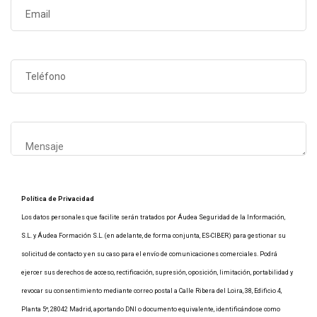
Política de Privacidad
Los datos personales que facilite serán tratados por Áudea Seguridad de la Información,
S.L. y Áudea Formación S.L. (en adelante, de forma conjunta, ES-CIBER) para gestionar su
solicitud de contacto y en su caso para el envío de comunicaciones comerciales. Podrá
ejercer sus derechos de acceso, rectificación, supresión, oposición, limitación, portabilidad y
revocar su consentimiento mediante correo postal a Calle Ribera del Loira, 38, Edificio 4,
Planta 5º, 28042 Madrid, aportando DNI o documento equivalente, identificándose como