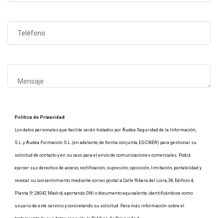
Política de Privacidad
Los datos personales que facilite serán tratados por Áudea Seguridad de la Información,
S.L. y Áudea Formación S.L. (en adelante, de forma conjunta, ES-CIBER) para gestionar su
solicitud de contacto y en su caso para el envío de comunicaciones comerciales. Podrá
ejercer sus derechos de acceso, rectificación, supresión, oposición, limitación, portabilidad y
revocar su consentimiento mediante correo postal a Calle Ribera del Loira, 38, Edificio 4,
Planta 5º, 28042 Madrid, aportando DNI o documento equivalente, identificándose como
usuario de este servicio y concretando su solicitud. Para más información sobre el