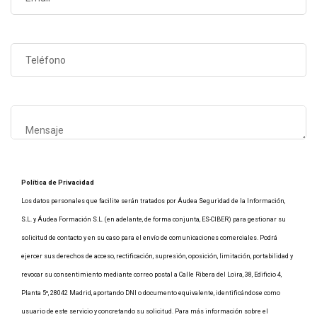
Política de Privacidad
Los datos personales que facilite serán tratados por Áudea Seguridad de la Información,
S.L. y Áudea Formación S.L. (en adelante, de forma conjunta, ES-CIBER) para gestionar su
solicitud de contacto y en su caso para el envío de comunicaciones comerciales. Podrá
ejercer sus derechos de acceso, rectificación, supresión, oposición, limitación, portabilidad y
revocar su consentimiento mediante correo postal a Calle Ribera del Loira, 38, Edificio 4,
Planta 5º, 28042 Madrid, aportando DNI o documento equivalente, identificándose como
usuario de este servicio y concretando su solicitud. Para más información sobre el