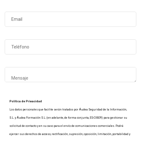
Política de Privacidad
Los datos personales que facilite serán tratados por Áudea Seguridad de la Información,
S.L. y Áudea Formación S.L. (en adelante, de forma conjunta, ES-CIBER) para gestionar su
solicitud de contacto y en su caso para el envío de comunicaciones comerciales. Podrá
ejercer sus derechos de acceso, rectificación, supresión, oposición, limitación, portabilidad y