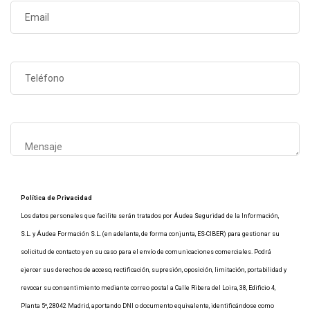
Política de Privacidad
Los datos personales que facilite serán tratados por Áudea Seguridad de la Información,
S.L. y Áudea Formación S.L. (en adelante, de forma conjunta, ES-CIBER) para gestionar su
solicitud de contacto y en su caso para el envío de comunicaciones comerciales. Podrá
ejercer sus derechos de acceso, rectificación, supresión, oposición, limitación, portabilidad y
revocar su consentimiento mediante correo postal a Calle Ribera del Loira, 38, Edificio 4,
Planta 5º, 28042 Madrid, aportando DNI o documento equivalente, identificándose como