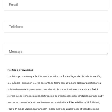
Política de Privacidad
Los datos personales que facilite serán tratados por Áudea Seguridad de la Información,
S.L. y Áudea Formación S.L. (en adelante, de forma conjunta, ES-CIBER) para gestionar su
solicitud de contacto y en su caso para el envío de comunicaciones comerciales. Podrá
ejercer sus derechos de acceso, rectificación, supresión, oposición, limitación, portabilidad y
revocar su consentimiento mediante correo postal a Calle Ribera del Loira, 38, Edificio 4,
Planta 5º, 28042 Madrid, aportando DNI o documento equivalente, identificándose como