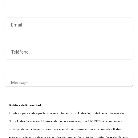
Política de Privacidad
Los datos personales que facilite serán tratados por Áudea Seguridad de la Información,
S.L. y Áudea Formación S.L. (en adelante, de forma conjunta, ES-CIBER) para gestionar su
solicitud de contacto y en su caso para el envío de comunicaciones comerciales. Podrá
ejercer sus derechos de acceso, rectificación, supresión, oposición, limitación, portabilidad y