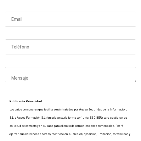
Política de Privacidad
Los datos personales que facilite serán tratados por Áudea Seguridad de la Información,
S.L. y Áudea Formación S.L. (en adelante, de forma conjunta, ES-CIBER) para gestionar su
solicitud de contacto y en su caso para el envío de comunicaciones comerciales. Podrá
ejercer sus derechos de acceso, rectificación, supresión, oposición, limitación, portabilidad y