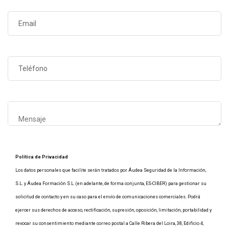
Política de Privacidad
Los datos personales que facilite serán tratados por Áudea Seguridad de la Información,
S.L. y Áudea Formación S.L. (en adelante, de forma conjunta, ES-CIBER) para gestionar su
solicitud de contacto y en su caso para el envío de comunicaciones comerciales. Podrá
ejercer sus derechos de acceso, rectificación, supresión, oposición, limitación, portabilidad y
revocar su consentimiento mediante correo postal a Calle Ribera del Loira, 38, Edificio 4,