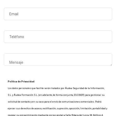
Política de Privacidad
Los datos personales que facilite serán tratados por Áudea Seguridad de la Información,
S.L. y Áudea Formación S.L. (en adelante, de forma conjunta, ES-CIBER) para gestionar su
solicitud de contacto y en su caso para el envío de comunicaciones comerciales. Podrá
ejercer sus derechos de acceso, rectificación, supresión, oposición, limitación, portabilidad y
revocar su consentimiento mediante correo postal a Calle Ribera del Loira, 38, Edificio 4,