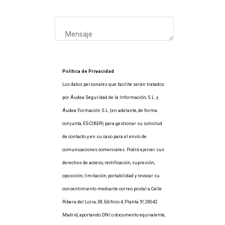
Política de Privacidad
Los datos personales que facilite serán tratados
por Áudea Seguridad de la Información, S.L. y
Áudea Formación S.L. (en adelante, de forma
conjunta, ES-CIBER) para gestionar su solicitud
de contacto y en su caso para el envío de
comunicaciones comerciales. Podrá ejercer sus
derechos de acceso, rectificación, supresión,
oposición, limitación, portabilidad y revocar su
consentimiento mediante correo postal a Calle
Ribera del Loira, 38, Edificio 4, Planta 5º, 28042
Madrid, aportando DNI o documento equivalente,