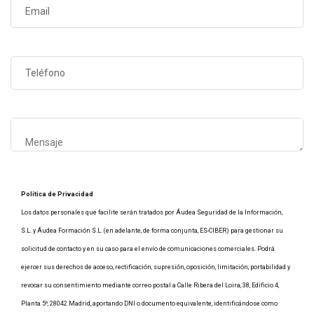
Política de Privacidad
Los datos personales que facilite serán tratados por Áudea Seguridad de la Información,
S.L. y Áudea Formación S.L. (en adelante, de forma conjunta, ES-CIBER) para gestionar su
solicitud de contacto y en su caso para el envío de comunicaciones comerciales. Podrá
ejercer sus derechos de acceso, rectificación, supresión, oposición, limitación, portabilidad y
revocar su consentimiento mediante correo postal a Calle Ribera del Loira, 38, Edificio 4,
Planta 5º, 28042 Madrid, aportando DNI o documento equivalente, identificándose como