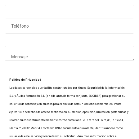
Política de Privacidad
Los datos personales que facilite serán tratados por Áudea Seguridad de la Información,
S.L. y Áudea Formación S.L. (en adelante, de forma conjunta, ES-CIBER) para gestionar su
solicitud de contacto y en su caso para el envío de comunicaciones comerciales. Podrá
ejercer sus derechos de acceso, rectificación, supresión, oposición, limitación, portabilidad y
revocar su consentimiento mediante correo postal a Calle Ribera del Loira, 38, Edificio 4,
Planta 5º, 28042 Madrid, aportando DNI o documento equivalente, identificándose como
usuario de este servicio y concretando su solicitud. Para más información sobre el