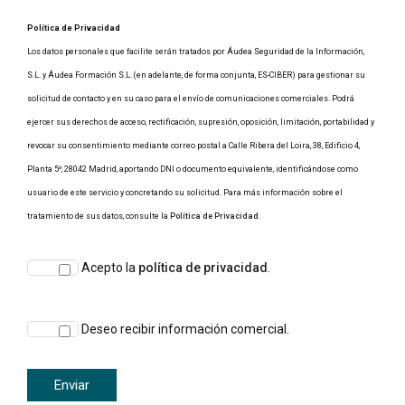
Política de Privacidad
Los datos personales que facilite serán tratados por Áudea Seguridad de la Información,
S.L. y Áudea Formación S.L. (en adelante, de forma conjunta, ES-CIBER) para gestionar su
solicitud de contacto y en su caso para el envío de comunicaciones comerciales. Podrá
ejercer sus derechos de acceso, rectificación, supresión, oposición, limitación, portabilidad y
revocar su consentimiento mediante correo postal a Calle Ribera del Loira, 38, Edificio 4,
Planta 5º, 28042 Madrid, aportando DNI o documento equivalente, identificándose como
usuario de este servicio y concretando su solicitud. Para más información sobre el
tratamiento de sus datos, consulte la
Política de Privacidad
.
Acepto la
política de privacidad
.
Deseo recibir información comercial.