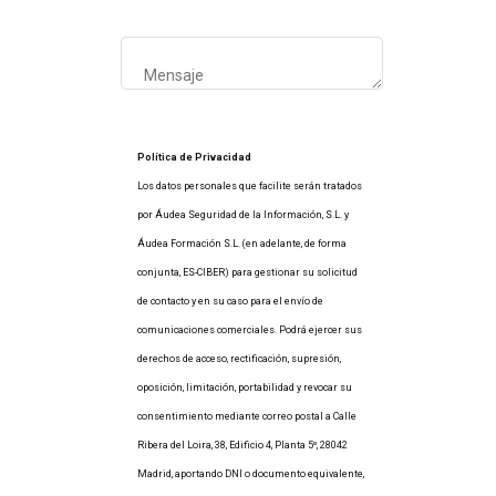
Política de Privacidad
Los datos personales que facilite serán tratados
por Áudea Seguridad de la Información, S.L. y
Áudea Formación S.L. (en adelante, de forma
conjunta, ES-CIBER) para gestionar su solicitud
de contacto y en su caso para el envío de
comunicaciones comerciales. Podrá ejercer sus
derechos de acceso, rectificación, supresión,
oposición, limitación, portabilidad y revocar su
consentimiento mediante correo postal a Calle
Ribera del Loira, 38, Edificio 4, Planta 5º, 28042
Madrid, aportando DNI o documento equivalente,