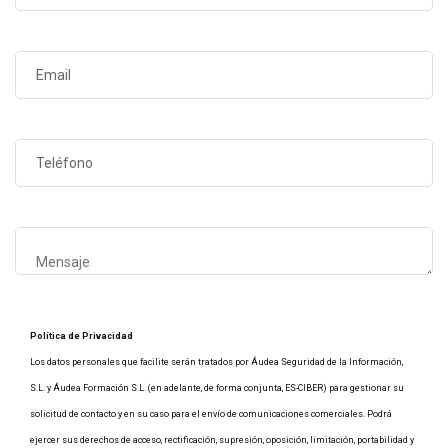
Política de Privacidad
Los datos personales que facilite serán tratados por Áudea Seguridad de la Información,
S.L. y Áudea Formación S.L. (en adelante, de forma conjunta, ES-CIBER) para gestionar su
solicitud de contacto y en su caso para el envío de comunicaciones comerciales. Podrá
ejercer sus derechos de acceso, rectificación, supresión, oposición, limitación, portabilidad y