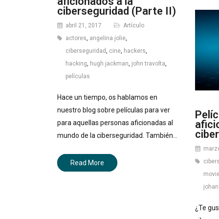
aficionados a la
ciberseguridad (Parte II)
abril 21, 2017
Artículo
actores
,
angelina jolie
,
ciberseguridad
,
cine
,
hackers
,
hacking
,
hugh jackman
,
john travolta
,
películas
Hace un tiempo, os hablamos en
nuestro blog sobre películas para ver
Pelí
afici
para aquellas personas aficionadas al
cibe
mundo de la ciberseguridad. También…
marzo
ciber
Read More
movi
joha
¿Te gus