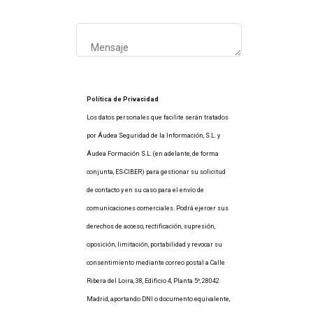
Política de Privacidad
Los datos personales que facilite serán tratados
por Áudea Seguridad de la Información, S.L. y
Áudea Formación S.L. (en adelante, de forma
conjunta, ES-CIBER) para gestionar su solicitud
de contacto y en su caso para el envío de
comunicaciones comerciales. Podrá ejercer sus
derechos de acceso, rectificación, supresión,
oposición, limitación, portabilidad y revocar su
consentimiento mediante correo postal a Calle
Ribera del Loira, 38, Edificio 4, Planta 5º, 28042
Madrid, aportando DNI o documento equivalente,