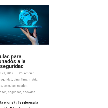
culas para
onados a la
rseguridad
 23, 2017
Artículo
seguridad
,
cine
,
films
,
matriz
,
es
,
películas
,
scarlett
nsson
,
seguridad
,
snowden
ta el cine? ¿Te interesa la