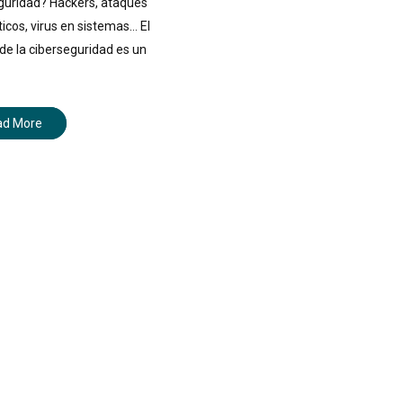
guridad? Hackers, ataques
ticos, virus en sistemas… El
e la ciberseguridad es un
ad More