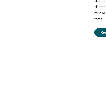
ciberse
ciberné
mundo d
tema…
Re