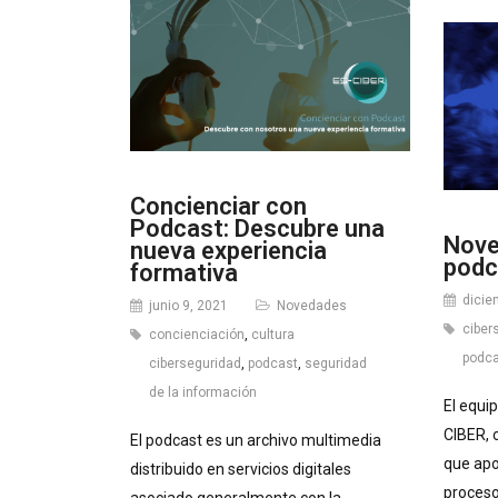
Concienciar con
Podcast: Descubre una
Nove
nueva experiencia
podc
formativa
dicie
junio 9, 2021
Novedades
ciber
concienciación
,
cultura
podc
ciberseguridad
,
podcast
,
seguridad
de la información
El equi
CIBER, 
El podcast es un archivo multimedia
que apo
distribuido en servicios digitales
proceso
asociado generalmente con la