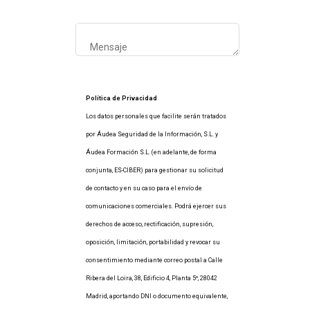
Política de Privacidad
Los datos personales que facilite serán tratados
por Áudea Seguridad de la Información, S.L. y
Áudea Formación S.L. (en adelante, de forma
conjunta, ES-CIBER) para gestionar su solicitud
de contacto y en su caso para el envío de
comunicaciones comerciales. Podrá ejercer sus
derechos de acceso, rectificación, supresión,
oposición, limitación, portabilidad y revocar su
consentimiento mediante correo postal a Calle
Ribera del Loira, 38, Edificio 4, Planta 5º, 28042
Madrid, aportando DNI o documento equivalente,